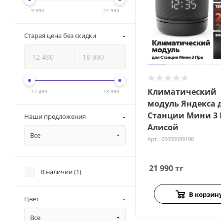
9 990
21 990
Старая цена без скидки
Климатический
12 490
18 990
модуль Яндекса 
Станции Мини 3 
Наши предложения
Алисой
Все
Арт.: 00000089190
21 990
тг
В наличии (
1
)
В корзин
Цвет
Все