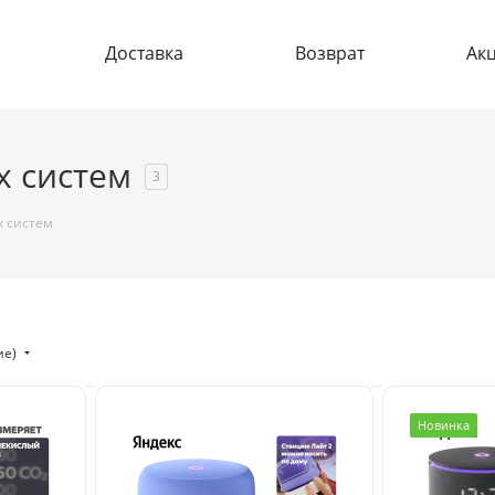
Доставка
Возврат
Ак
х систем
3
х систем
ие)
Новинка