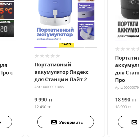
−20%
Портати
Портативный
для
аккумуля
аккумулятор Яндекс
Про с
для Ста
для Станции Лайт 2
Про
Арт.: 00000071088
Арт.: 00000079
9 990
тг
18 990
тг
12 490
тг
18 990
тг
у
Уведомить