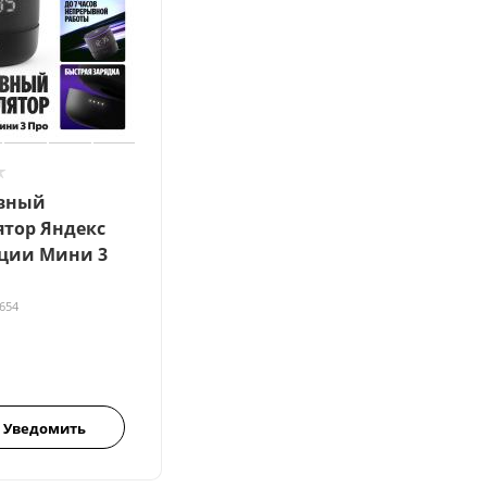
вный
тор Яндекс
нции Мини 3
654
Уведомить