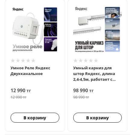
Умное Реле Яндекс
Умный карниз для
Двухканальное
штор Яндекс, длина
2,4-4,5м, работает с
Алисой, Zigbee™
12 990
98 990
тг
тг
12 990
тг
98 990
тг
В корзину
В корзину