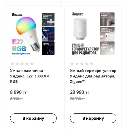
Умная лампочка
Умный терморегулятор
Яндекс, Е27, 1300 Лм,
Яндекс для радиатора,
RGB
Zigbee™
8 990
20 990
тг
тг
8 990
тг
20 990
тг
В корзину
В корзину