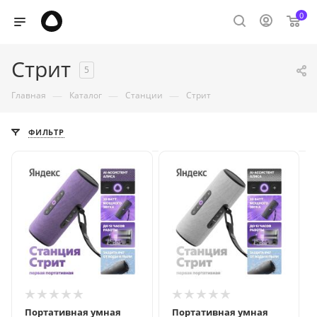
0
Стрит
5
—
—
—
Главная
Каталог
Станции
Стрит
ФИЛЬТР
Портативная умная
Портативная умная