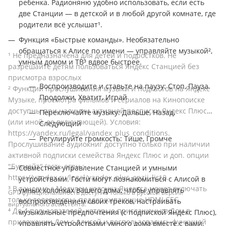
ребенка. Радионяню удобно использовать, если есть
две Станции — в детской и в любой другой комнате, где
родители всё услышат¹.
Функция «Быстрые команды». Необязательно
обращаться к Алисе по имени — управляйте музыкой²,
¹ Не предназначена для детей и подростков. Не
умным домом и ТВ³ вдвое быстрее.
разрешайте детям пользоваться Яндекс Станцией без
присмотра взрослых
Воспроизводите и ставьте на паузу: Стоп, Пауза,
² Функции прослушивания музыки и подкастов на Яндекс
Продолжи, Хватит, Играй
Музыке, просмотра фильмов и сериалов на Кинопоиске
доступны при наличии активной подписки Яндекс Плюс
Переключайте музыку: Дальше, Назад,
(или иной, ее включающей). Условия:
Следующий
https://yandex.ru/legal/yandex_plus_conditions
.
Регулируйте громкость: Тише, Громче
Прослушивание аудиокниг доступно только при наличии
активной подписки семейства Яндекс Плюс и доп. опции
"Букмейт" (есть огрн.:
Совместное управление Станцией и умными
https://yandex.ru/legal/yandex_plus_opzii_list/
)
.
устройствами. Гости могут познакомиться с Алисой в
³ В тандеме с Модулем колонка Яндекса может включать
умных колонках вашего дома, чтобы управлять
GPT-функциональность доступна только в русской версии
только телевизоры, поддерживающие HDMI CEC.
воспроизведением своих треков, настраивать
виртуального ассистента.
⁴ До 4 пользователей, которые приглашены в Дом в
музыкальные предпочтения (с подпиской Яндекс Плюс),
приложении Дом с Алисой и воспользовались функцией
управлять устройствами умного дома вместе с вами,