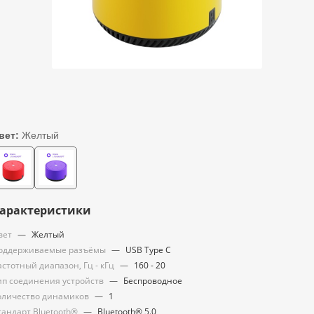
вет:
Желтый
арактеристики
вет
—
Желтый
оддерживаемые разъёмы
—
USB Type C
астотный диапазон, Гц - кГц
—
160 - 20
ип соединения устройств
—
Беспроводное
оличество динамиков
—
1
тандарт Bluetooth®
—
Bluetooth® 5.0