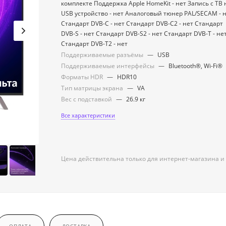
комплекте Поддержка Apple HomeKit - нет Запись с ТВ 
USB устройство - нет Аналоговый тюнер PAL/SECAM - 
Стандарт DVB-C - нет Стандарт DVB-C2 - нет Стандарт
DVB-S - нет Стандарт DVB-S2 - нет Стандарт DVB-T - не
Стандарт DVB-T2 - нет
Поддерживаемые разъёмы
—
USB
Поддерживаемые интерфейсы
—
Bluetooth®, Wi-Fi®
Форматы HDR
—
HDR10
Тип матрицы экрана
—
VA
Вес с подставкой
—
26.9 кг
Все характеристики
Цена действительна только для интернет-магазина и