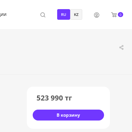
ции
RU
KZ
0
523 990
тг
В корзину