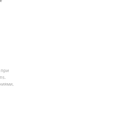
е
 при
ons
.
ниями,