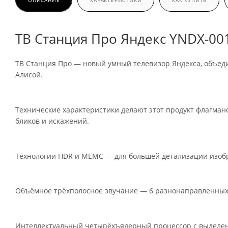
ОПИСАНИЕ
ХАРАКТЕРИСТИКИ
КАК КУПИТЬ
ТВ Станция Про Яндекс YNDX-001
ТВ Станция Про — новый умный телевизор Яндекса, объеди
Алисой.
Технические характеристики делают этот продукт флагман
бликов и искажений.
Технологии HDR и МЕМС — для большей детализации изоб
Объёмное трёхполосное звучание — 6 разнонаправленных
Интеллектуальный четырёхъядерный процессор с выделе