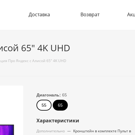
Доставка
Возврат
Ак
исой 65" 4K UHD
ция Про Яндекс с Алисой 65" 4K UHD
Диагональ:
65
55
65
Характеристики
Дополнительно
—
Кронштейн в комплекте Пульт в