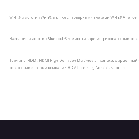
Wi-Fi® и логотип Wi-Fi® являются товарными знаками Wi-Fi® Alliance.
Название и логотип Bluetooth® являются зарегистрированными товар
Термины HDMI, HDMI High-Definition Multimedia Interface, фирменн
товарными знаками компании HDMI Licensing Administrator, Inc.