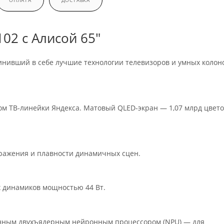
ОПЛАТА
ДОСТАВКА
02 с Алисой 65"
нивший в себе лучшие технологии телевизоров и умных колоно
ом ТВ-линейки Яндекса. Матовый QLED-экран — 1,07 млрд цвето
ражения и плавности динамичных сцен.
 динамиков мощностью 44 Вт.
нным двухъядерным нейронным процессором (NPU) — для