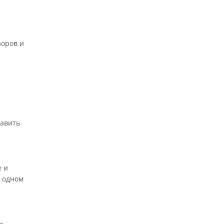
зоров и
тавить
е и
 одном