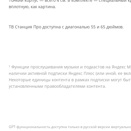
Тонкий корпус — всего 4 см. В комплекте — специальный к
вплотную, как картина.
ТВ Станция Про доступна с диагональю 55 и 65 дюймов.
¹ Функции прослушивания музыки и подкастов на Яндекс М
наличии активной подписки Яндекс Плюс (или иной, ее вк
Некоторые единицы контента в рамках подписки могут быт
установленными правообладателями контента.
GPT-функциональность доступна только в русской версии виртуально