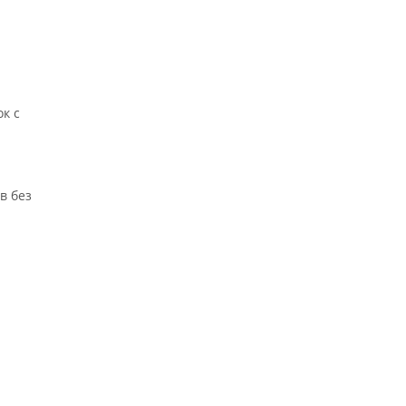
к с
в без