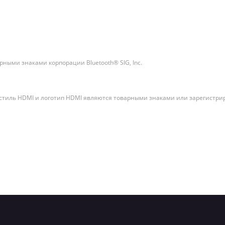
ными знаками корпорации Bluetooth® SIG, Inc.
ый стиль HDMI и логотип HDMI являются товарными знаками или зарегист