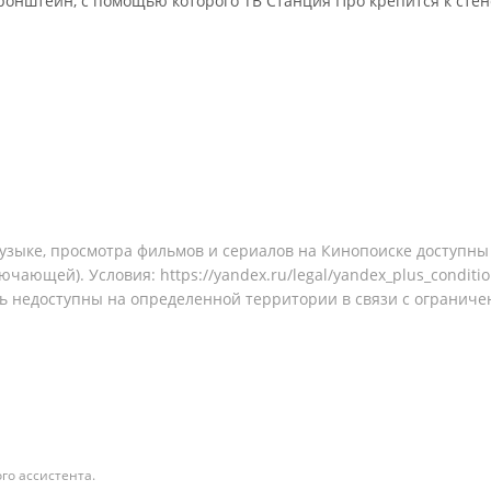
ронштейн, с помощью которого ТВ Станция Про крепится к стен
узыке, просмотра фильмов и сериалов на Кинопоиске доступны
лючающей). Условия:
https://yandex.ru/legal/yandex_plus_conditi
ь недоступны на определенной территории в связи с ограниче
го ассистента.