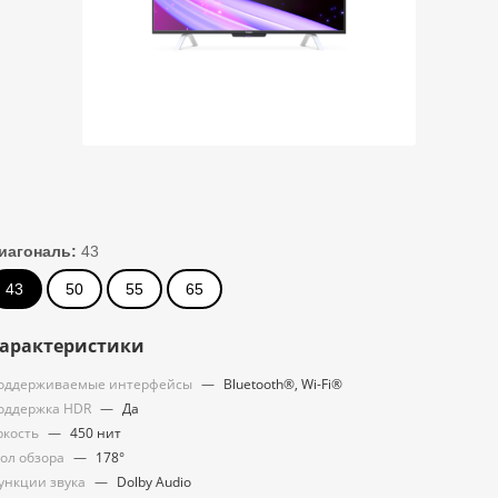
иагональ:
43
43
50
55
65
арактеристики
оддерживаемые интерфейсы
—
Bluetooth®, Wi-Fi®
оддержка HDR
—
Да
ркость
—
450 нит
гол обзора
—
178°
ункции звука
—
Dolby Audio