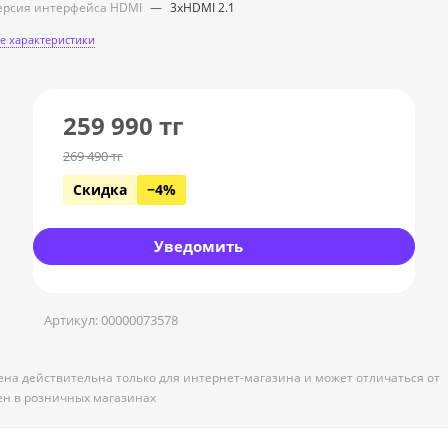
ерсия интерфейса HDMI
—
3xHDMI 2.1
е характеристики
259 990
тг
269 490
тг
Скидка
−4%
Уведомить
Артикул:
00000073578
ена действительна только для интернет-магазина и может отличаться от
ен в розничных магазинах