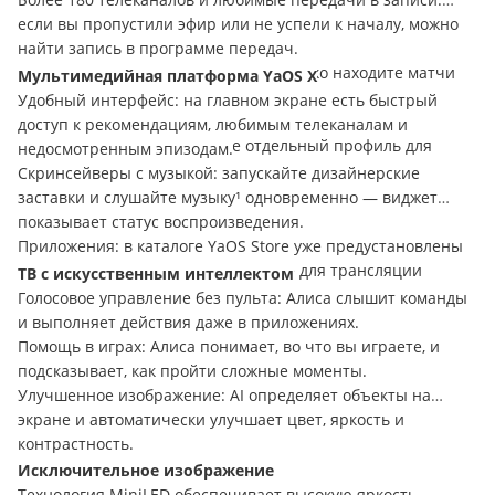
если вы пропустили эфир или не успели к началу, можно
найти запись в программе передач.
Топовые спортивные трансляции: легко находите матчи
Мультимедийная платформа
YaOS X
любимых команд в отдельном разделе на главной
Удобный интерфейс: на главном экране есть быстрый
странице и устанавливайте напоминания.
доступ к рекомендациям, любимым телеканалам и
Детский контент: создавайте отдельный профиль для
недосмотренным эпизодам.
ребёнка с его любимыми мультфильмами.
Скринсейверы с музыкой: запускайте дизайнерские
заставки и слушайте музыку¹ одновременно — виджет
показывает статус воспроизведения.
Приложения: в каталоге YaOS Store уже предустановлены
игры, документы, программа Eshare для трансляции
ТВ с искусственным интеллектом
экрана и другие популярные приложения. Можно
Голосовое управление без пульта: Алиса слышит команды
устанавливать APK-файлы.
и выполняет действия даже в приложениях.
Помощь в играх: Алиса понимает, во что вы играете, и
подсказывает, как пройти сложные моменты.
Улучшенное изображение: AI определяет объекты на
экране и автоматически улучшает цвет, яркость и
контрастность.
Исключительное изображение
Технология MiniLED обеспечивает высокую яркость,