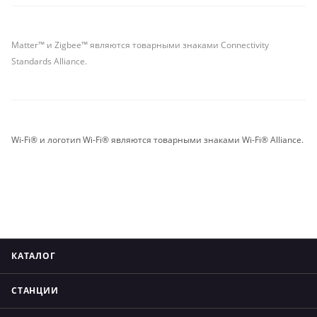
Matter™ и Zigbee™ являются товарными знаками Connectivity
Standards Alliance.
Wi-Fi® и логотип Wi-Fi® являются товарными знаками Wi-Fi® Alliance.
КАТАЛОГ
СТАНЦИИ