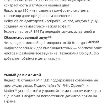
контрастность и глубокий чёрный цвет.
Яркость до 650 нит позволяет комфортно смотреть
телевизор даже при дневном освещении.
Dolby Vision адаптирует изображение под каждую сцену,
создавая кинематографический эффект.
Экран с частотой 144 Гц передаёт максимум деталей в
динамичных сценах и играх.
Сбалансированный звук
Режим «Ночной сеанс»: более тёплая подсветка и мягкий
Четыре динамика общей мощностью 30 Вт — два
звук для комфортного просмотра вечером.
широкополосных и два высокочастотных — обеспечивают
чистое и разборчивое звучание. Технология Dolby Audio
добавляет объёма и детализации.
Умный дом с Алисой
Яндекс ТВ Станция MiniLED поддерживает современные
протоколы связи. Подключайте Wi-Fi®-, Zigbee™- и
Matter™-устройства² и управляйте ими голосом или через
сценарии. Следите за показателями датчиков прямо на
экране.