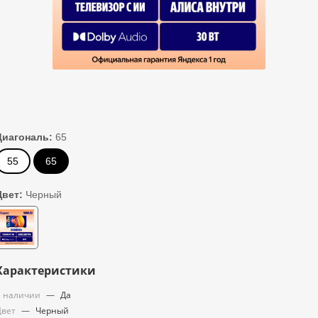
Диагональ:
65
55
65
Цвет:
Черный
Характеристики
 наличии
—
Да
Цвет
—
Черный