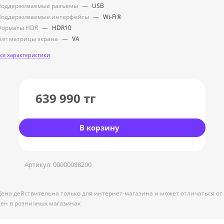
Поддерживаемые разъёмы
—
USB
Поддерживаемые интерфейсы
—
Wi-Fi®
Форматы HDR
—
HDR10
ип матрицы экрана
—
VA
се характеристики
639 990
тг
В корзину
Артикул:
00000088200
ена действительна только для интернет-магазина и может отличаться от
ен в розничных магазинах