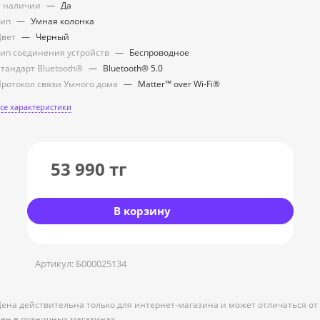
 наличии
—
Да
Тип
—
Умная колонка
Цвет
—
Черный
ип соединения устройств
—
Беспроводное
тандарт Bluetooth®
—
Bluetooth® 5.0
ротокол связи Умного дома
—
Matter™ over Wi-Fi®
се характеристики
53 990
тг
В корзину
Артикул:
Б000025134
ена действительна только для интернет-магазина и может отличаться от
ен в розничных магазинах