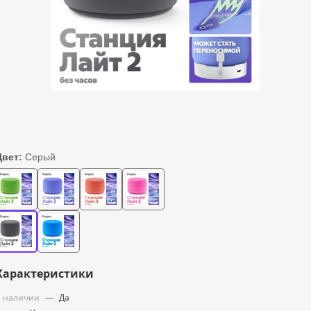
Цвет:
Серый
Характеристики
 наличии
—
Да