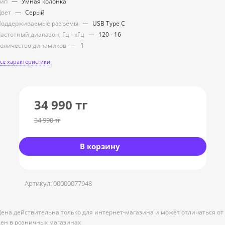
Тип
—
Умная колонка
Цвет
—
Серый
Поддерживаемые разъёмы
—
USB Type C
астотный диапазон, Гц - кГц
—
120 - 16
оличество динамиков
—
1
се характеристики
34 990
тг
34 990
тг
В корзину
Артикул:
00000077948
ена действительна только для интернет-магазина и может отличаться от
ен в розничных магазинах