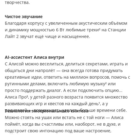
творчества.
Чистое звучание
Благодаря корпусу с увеличенным акустическим объёмом
и динамику мощностью 6 Вт любимые треки² на Станции
Лайт 2 звучат ещё чище и насыщеннее.
AI-ассистент Алиса внутри
С Алисой можно веселиться, делиться секретами, играть и
общаться дни напролёт — она всегда готова придумать
креативные идеи, ответить на миллион вопросов, помочь с
рутинными делами, включить любимую музыку² или
просто поддержать диалог. А если подключить опцию
Алиса Про³, у детей разного возраста появится множество
развивающих игр и квестов на каждый день¹, а у
родителей — возможность уделить больше времени себе.
Технология эмоционального синтеза
Можно стоять на ушах или встать не с той ноги — Алиса
поймёт, когда вы счастливы или, наоборот, не в духе, и
подстроит свою интонацию под ваше настроение,