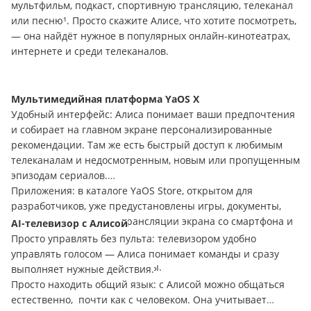
мультфильм, подкаст, спортивную трансляцию, телеканал
или песню¹. Просто
c
кажите Алисе, что хотите посмотреть,
— она найдёт нужное в популярных онлайн-кинотеатрах,
интернете и среди телеканалов.
Мультимедийная платформа
YaOS
X
Удобный интерфейс: Алиса понимает ваши предпочтения
и собирает на главном экране персонализированные
рекомендации. Там же есть быстрый доступ к любимым
телеканалам и недосмотренным, новым или пропущенным
эпизодам сериалов.
Приложения: в каталоге
YaOS
Store
, открытом для
разработчиков, уже предустановлены игры, документы,
программа
Eshare
для трансляции экрана со смартфона и
AI
-телевизор с Алисой
другие популярные приложения — и список будет
Просто управлять без пульта: телевизором удобно
пополняться. А если не нашли нужное, устанавливайте
управлять голосом — Алиса понимает команды и сразу
приложения через
APK
-файлы.
выполняет нужные действия.
Просто находить общий язык: с Алисой можно общаться
естественно,
почти как с человеком. Она учитывает