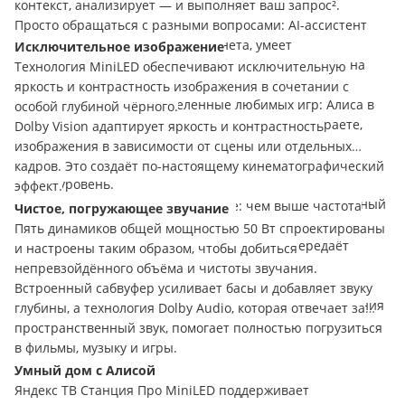
контекст, анализирует — и выполняет ваш запрос²
.
Просто обращаться с разными вопросами:
AI
-ассистент
обладает всеми знаниями интернета, умеет
Исключительное изображение
анализировать информацию и развёрнуто отвечать на
Технология
MiniLED
обеспечивают исключительную
вопросы.
яркость и контрастность изображения в сочетании с
Просто погружаться во вселенные любимых игр: Алиса в
особой глубиной чёрного.
реальном времени понимает, в какую игру вы играете,
Dolby
Vision
адаптирует яркость и контрастность
распознаёт, что происходит на экране, определяет
изображения в зависимости от сцены или отдельных
контекст игры и даёт подсказки — например, как пройти
кадров. Это создаёт по-настоящему кинематографический
новый уровень.
эффект.
Просто смотреть в потрясающем качестве: искусственный
Максимум скорости в каждом кадре: чем выше частота
Чистое, погружающее звучание
интеллект определяет, какие объекты сейчас на экране, и
обновления экрана, тем более плавным изображением вы
Пять динамиков общей мощностью 50 Вт спроектированы
выбирает настройки для улучшения цветопередачи,
наслаждаетесь. Экран с поддержкой 144 Гц передаёт
и настроены таким образом, чтобы добиться
яркости и контрастности.
больше деталей в динамичных сценах и играх.
непревзойдённого объёма и чистоты звучания.
Авторские настройки от инженеров Яндекса: вам не
Встроенный сабвуфер усиливает басы и добавляет звуку
придётся вручную регулировать параметры изображения
глубины, а технология
Dolby
Audio
, которая отвечает за
— они уже настроены специалистами Яндекса.
пространственный звук, помогает полностью погрузиться
в фильмы, музыку и игры.
Умный дом с Алисой
Яндекс ТВ Станция Про
MiniLED
поддерживает