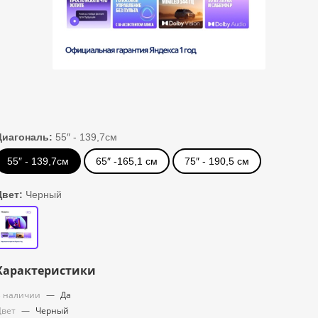
Диагональ:
55″ - 139,7см
55″ - 139,7см
65″ -165,1 см
75″ - 190,5 см
Цвет:
Черный
Характеристики
 наличии
—
Да
Цвет
—
Черный