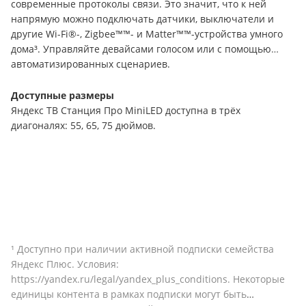
современные протоколы связи. Это значит, что к ней
напрямую можно подключать датчики, выключатели и
другие
Wi
-
Fi
®-,
Zigbee™
™- и
Matter™
™-устройства умного
дома³. Управляйте девайсами голосом или с помощью
автоматизированных сценариев.
Доступные размеры
Яндекс ТВ Станция Про
MiniLED
доступна в трёх
диагоналях: 55, 65, 75 дюймов.
¹ Доступно при наличии активной подписки семейства
Яндекс Плюс. Условия:
https
://
yandex
.
ru
/
legal
/
yandex
_
plus
_
conditions
. Некоторые
единицы контента в рамках подписки могут быть