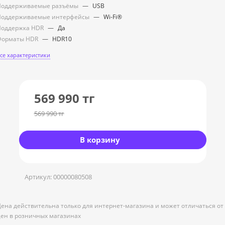
Поддерживаемые разъёмы
—
USB
Поддерживаемые интерфейсы
—
Wi-Fi®
оддержка HDR
—
Да
Форматы HDR
—
HDR10
се характеристики
569 990
тг
569 990
тг
В корзину
Артикул:
00000080508
ена действительна только для интернет-магазина и может отличаться от
ен в розничных магазинах