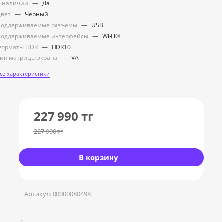
 наличии
—
Да
Цвет
—
Черный
Поддерживаемые разъёмы
—
USB
Поддерживаемые интерфейсы
—
Wi-Fi®
Форматы HDR
—
HDR10
ип матрицы экрана
—
VA
се характеристики
227 990
тг
227 990
тг
В корзину
Артикул:
00000080498