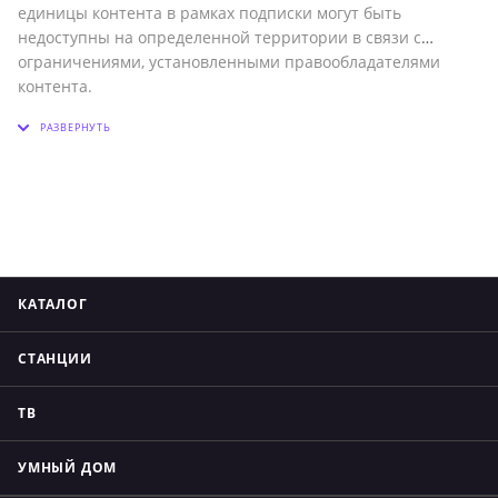
единицы контента в рамках подписки могут быть
недоступны на определенной территории в связи с
ограничениями, установленными правообладателями
контента.
² Использование
GPT
-функций доступно для управления ТВ
Станцией с помощью голосового помощника на русском
языке.
³
AI
Picture
Quality
—
Artificial
Intelligence
Picture
Quality
.
Технология улучшение качества изображения с
использованием искусственного интеллекта.
Использование функции
AI
Picture
Quality
может быть
недоступно для определенного контента.
КАТАЛОГ
СТАНЦИИ
ТВ
УМНЫЙ ДОМ