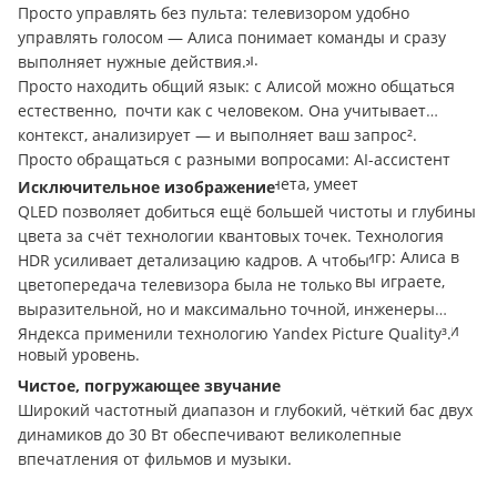
другие популярные приложения — и список будет
Просто управлять без пульта: телевизором удобно
пополняться. А если не нашли нужное, устанавливайте
управлять голосом — Алиса понимает команды и сразу
приложения через
APK
-файлы.
выполняет нужные действия.
Просто находить общий язык: с Алисой можно общаться
естественно,
почти как с человеком. Она учитывает
контекст, анализирует — и выполняет ваш запрос².
Просто обращаться с разными вопросами:
AI
-ассистент
обладает всеми знаниями интернета, умеет
Исключительное изображение
анализировать информацию и развёрнуто отвечать на
QLED
позволяет добиться ещё большей чистоты и глубины
вопросы.
цвета за счёт технологии квантовых точек. Технология
Просто погружаться во вселенные любимых игр: Алиса в
HDR
усиливает детализацию кадров. А чтобы
реальном времени понимает, в какую игру вы играете,
цветопередача телевизора была не только
распознаёт, что происходит на экране, определяет
выразительной, но и максимально точной, инженеры
контекст игры и даёт подсказки — например, как пройти
Яндекса применили технологию
Yandex
Picture
Quality
³.
новый уровень.
Чистое, погружающее звучание
Широкий частотный диапазон и глубокий, чёткий бас двух
динамиков до 30 Вт обеспечивают великолепные
впечатления от фильмов и музыки.