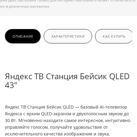
ена действительна только для интернет-магазина и может отличаться от
ен в розничных магазинах
ОПИСАНИЕ
ХАРАКТЕРИСТИКИ
КАК КУПИТЬ
Яндекс ТВ Станция Бейсик QLED
43"
Яндекс ТВ Станция Бейсик
QLED
— базовый
AI
-телевизор
Яндекса с ярким
QLED
-экраном и двухполосным звуком до
30 Вт. Мгновенно находите самое интересное, интуитивно
управляйте голосом, получайте удовольствие от
исключительного качества изображения и звука,