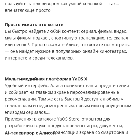
пользуйтесь телевизором как умной колонкой — так
впечатляюще просто.
Просто искать что хотите
Вы быстро найдёте любой контент: сериал, фильм, видео,
мультфильм, подкаст, спортивную трансляцию, телеканал
или песню¹. Просто
c
кажите Алисе, что хотите посмотреть,
— она найдёт нужное в популярных онлайн-кинотеатрах,
интернете и среди телеканалов.
Мультимедийная платформа
YaOS
X
Удобный интерфейс: Алиса понимает ваши предпочтения
и собирает на главном экране персонализированные
рекомендации. Там же есть быстрый доступ к любимым
телеканалам и недосмотренным, новым или пропущенным
эпизодам сериалов.
Приложения: в каталоге
YaOS
Store
, открытом для
разработчиков, уже предустановлены игры, документы,
программа
Eshare
для трансляции экрана со смартфона и
AI
-телевизор с Алисой