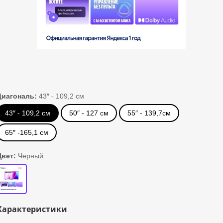
Диагональ:
43″ - 109,2 см
43″ - 109,2 см
50″ - 127 см
55″ - 139,7см
65″ -165,1 см
Цвет:
Черный
Характеристики