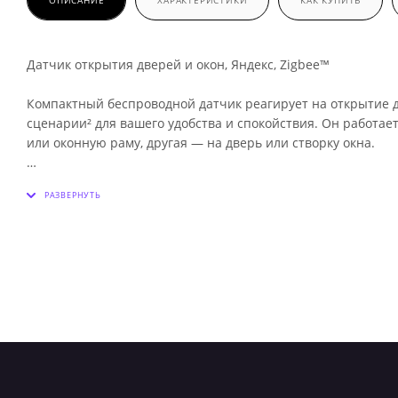
ОПИСАНИЕ
ХАРАКТЕРИСТИКИ
КАК КУПИТЬ
Датчик открытия дверей и окон, Яндекс, Zigbee™
Компактный беспроводной датчик реагирует на открытие д
сценарии² для вашего удобства и спокойствия. Он работает
или оконную раму, другая — на дверь или створку окна.
Настраивайте работу умного дома
Объединяйте датчик с разными устройствами² и создавай
он будет сам выключаться, когда вы проветриваете комнат
включаться автоматически, когда вы приходите домой.
Будьте в курсе
Чтобы не волноваться и не возвращаться лишний раз домо
Получайте push-уведомления
Настройте стандартные push-уведомления в приложении, ч
случаев.