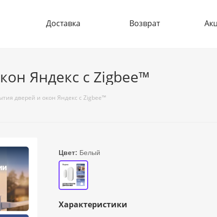
Доставка
Возврат
Ак
кон Яндекс с Zigbee™
ытия дверей и окон Яндекс с Zigbee™
Цвет:
Белый
Характеристики