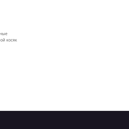
зные
ной косяк
онером —
 будет
стренных