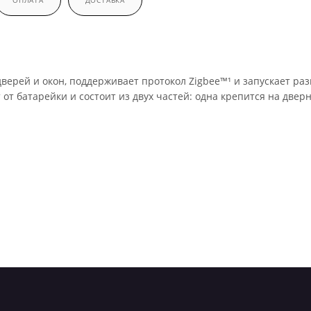
ОПЛАТА
ДОСТАВКА
верей и окон, поддерживает протокол Zigbee™¹ и запускает ра
 от батарейки и состоит из двух частей: одна крепится на двер
те сценарии в приложении Дом с Алисой. Например, с кондици
у. Или свяжите датчик с умной лампочкой¹ — и свет в прихожей
й, проверяйте статус датчика в приложении Дом с Алисой.
тобы быть в курсе ситуации дома, и дополнительные — для эк