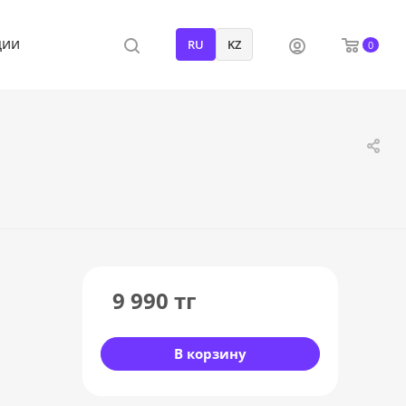
ции
RU
KZ
0
9 990
тг
В корзину