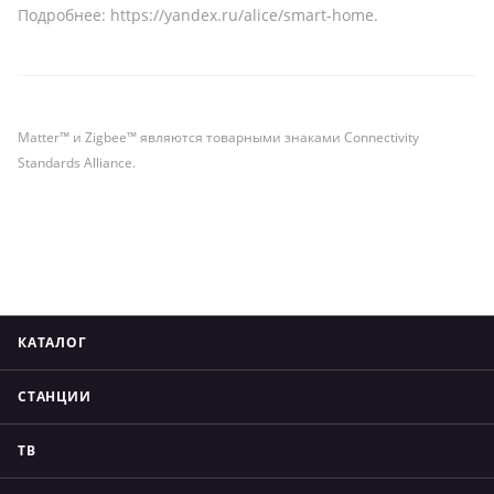
Подробнее:
https://yandex.ru/alice/smart-home
.
Matter™ и Zigbee™ являются товарными знаками Connectivity
Standards Alliance.
КАТАЛОГ
СТАНЦИИ
ТВ