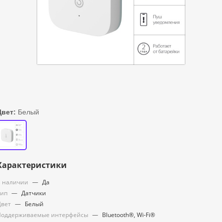
Цвет:
Белый
Характеристики
 наличии
—
Да
Тип
—
Датчики
Цвет
—
Белый
Поддерживаемые интерфейсы
—
Bluetooth®, Wi-Fi®