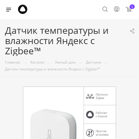
0
Датчик температуры и
влажности Яндекс с
Zigbee™
—
—
—
—
Главная
Каталог
Умный дом
Датчики
Датчик температуры и влажности Яндекс с Zigbee™