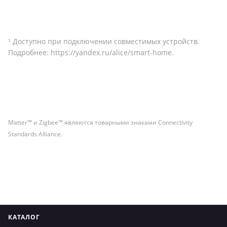
¹ Доступно при подключении совместимых устройств.
Подробнее:
https://yandex.ru/alice/smart-home
.
Matter™ и Zigbee™ являются товарными знаками Connectivity
Standards Alliance.
КАТАЛОГ