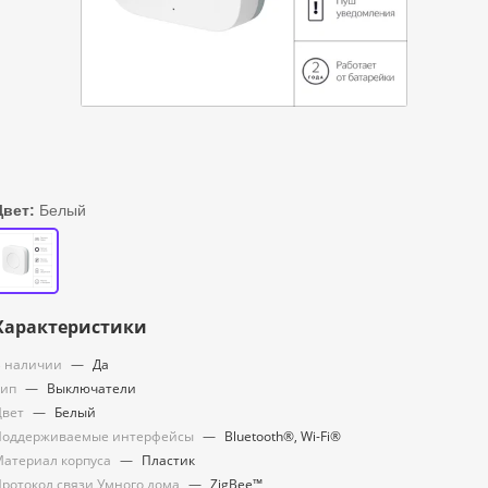
Цвет:
Белый
Характеристики
 наличии
—
Да
Тип
—
Выключатели
Цвет
—
Белый
Поддерживаемые интерфейсы
—
Bluetooth®, Wi-Fi®
атериал корпуса
—
Пластик
ротокол связи Умного дома
—
ZigBee™