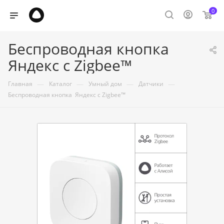
0
Беспроводная кнопка
Яндекс с Zigbee™
—
—
—
—
Главная
Каталог
Умный дом
Датчики
Беспроводная кнопка Яндекс с Zigbee™