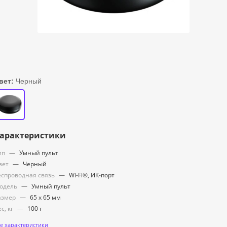
вет:
Черный
арактеристики
ип
—
Умный пульт
вет
—
Черный
еспроводная связь
—
Wi-Fi®, ИК-порт
одель
—
Умный пульт
азмер
—
65 х 65 мм
с, кг
—
100 г
е характеристики