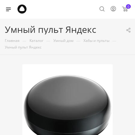
0
Умный пульт Яндекс
—
—
—
—
Главная
Каталог
Умный дом
Хабы и пульты
Умный пульт Яндекс