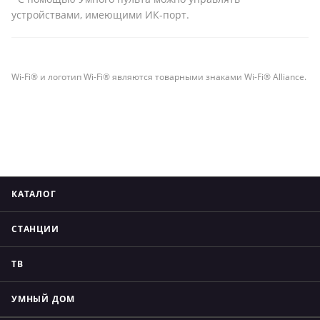
устройствами, имеющими ИК-порт.
Wi-Fi® и логотип Wi-Fi® являются товарными знаками Wi-Fi® Alliance.
КАТАЛОГ
СТАНЦИИ
ТВ
УМНЫЙ ДОМ