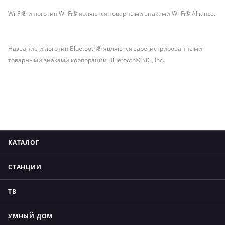
Wi-Fi® и логотип Wi-Fi® являются товарными знаками Wi-Fi® Alliance.
Название и логотип Bluetooth® являются зарегистрированными
товарными знаками корпорации Bluetooth® SIG, Inc.
КАТАЛОГ
СТАНЦИИ
ТВ
УМНЫЙ ДОМ