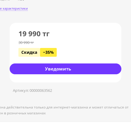
е характеристики
19 990
тг
30 990
тг
Скидка
−35%
Уведомить
Артикул:
00000063562
ена действительна только для интернет-магазина и может отличаться от
ен в розничных магазинах