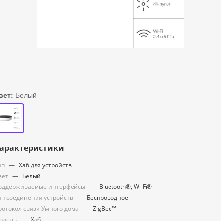
вет:
Белый
арактеристики
ип
—
Хаб для устройств
вет
—
Белый
оддерживаемые интерфейсы
—
Bluetooth®, Wi-Fi®
ип соединения устройств
—
Беспроводное
ротокол связи Умного дома
—
ZigBee™
одель
—
Хаб