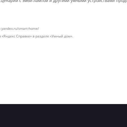
 сценарии с эмби-лампой и другими умными устройствами прод
.yandex.ru/smart-home/
 «Яндекс Справке» в разделе «Умный дом».