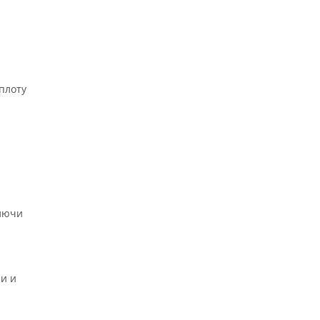
плоту
ключи
и и