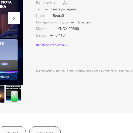
В наличии
—
Да
Тип
—
Светодиодная
Цвет
—
Белый
Материал корпуса
—
Пластик
Модель
—
YNDX-00560
Вес, кг
—
0,410
Все характеристики
Цена действительна только для интернет-магазина и