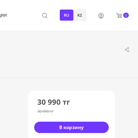
ции
RU
KZ
0
30 990
тг
30 990
тг
В корзину