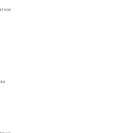
атное
или
ли не