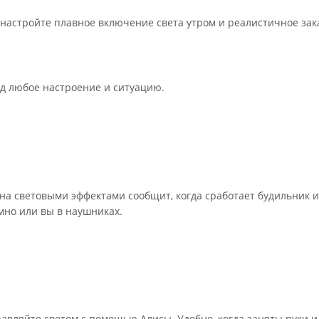
астройте плавное включение света утром и реалистичное зак
д любое настроение и ситуацию.
а световыми эффектами сообщит, когда сработает будильник 
умно или вы в наушниках.
авляйте светом с помощью Алисы. Удобно, когда заняты руки и