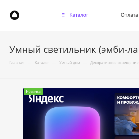
Каталог
Оплата
Умный светильник (эмби-ла
—
—
—
Главная
Каталог
Умный дом
Декоративное освещение
Новинка