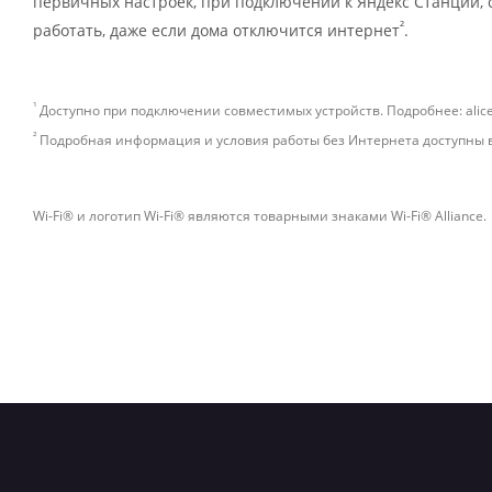
первичных настроек, при подключении к Яндекс Станции,
²
работать, даже если дома отключится интернет
.
¹
Доступно при подключении совместимых устройств. Подробнее: alice
²
Подробная информация и условия работы без Интернета доступны в
Wi-Fi® и логотип Wi-Fi® являются товарными знаками Wi-Fi® Alliance.