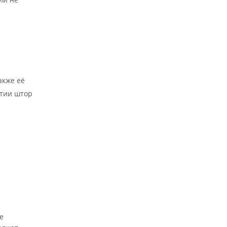
.
акже её
ытии штор
е