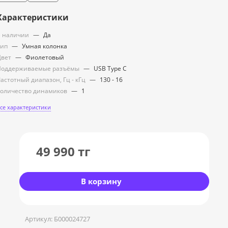
Характеристики
 наличии
—
Да
Тип
—
Умная колонка
Цвет
—
Фиолетовый
Поддерживаемые разъёмы
—
USB Type C
астотный диапазон, Гц - кГц
—
130 - 16
оличество динамиков
—
1
се характеристики
49 990
тг
В корзину
Артикул:
Б000024727