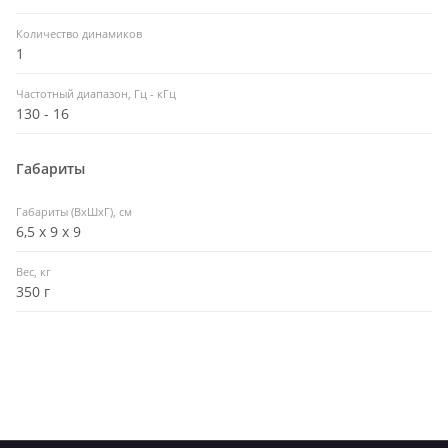
Количество динамиков
1
Частотный диапазон, Гц - кГц
130 - 16
Габариты
Габариты (ВхШхГ), см
6,5 х 9 х 9
Вес, кг
350 г