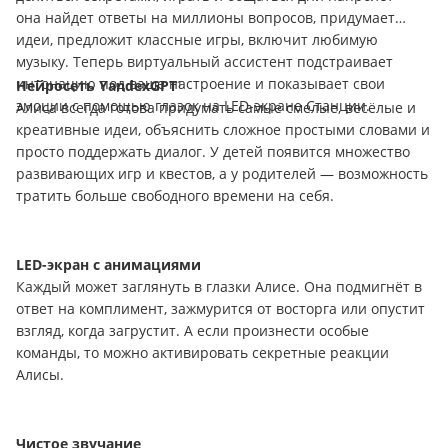
она найдет ответы на миллионы вопросов, придумает
идеи, предложит классные игры, включит любимую
музыку. Теперь виртуальный ассистент подстраивает
интонацию под ваше настроение и показывает свои
Нейросеть YandexGPT
¹
эмоции с помощью глазок на LED-экране Станции.
Алиса всегда готова придумать самые смелые, весёлые и
креативные идеи, объяснить сложное простыми словами и
просто поддержать диалог. У детей появится множество
развивающих игр и квестов, а у родителей — возможность
тратить больше свободного времени на себя.
LED-экран с анимациями
Каждый может заглянуть в глазки Алисе. Она подмигнёт в
ответ на комплимент, зажмурится от восторга или опустит
взгляд, когда загрустит. А если произнести особые
команды, то можно активировать секретные реакции
Алисы.
Чистое звучание