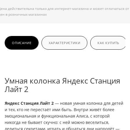
ена действительна только для интернет-магазина и может отличаться от
ен в розничных магазинах
ОПИСАНИЕ
ХАРАКТЕРИСТИКИ
КАК КУПИТЬ
Умная колонка Яндекс Станция
Лайт 2
Яндекс Станция Лайт 2
— новая умная колонка для детей
и тех, кто не перестаёт ими быть. Внутри живёт более
эмоциональная и функциональная Алиса, с которой
никогда не бывает скучно: с ней можно веселиться,
делиться секретами, играть и общаться дни напролёт —