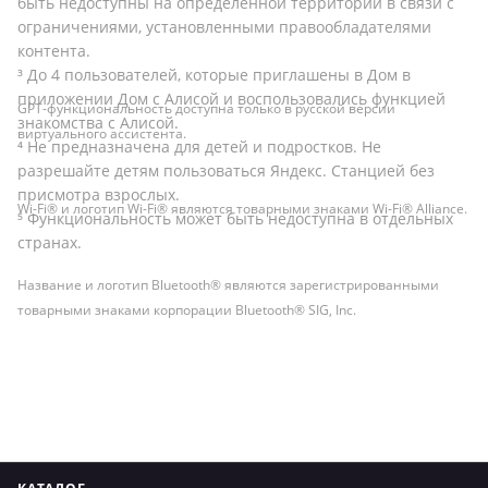
быть недоступны на определенной территории в связи с
ограничениями, установленными правообладателями
контента.
³ До 4 пользователей, которые приглашены в Дом в
приложении Дом с Алисой и воспользовались функцией
GPT-функциональность доступна только в русской версии
знакомства с Алисой.
виртуального ассистента.
⁴ Не предназначена для детей и подростков. Не
разрешайте детям пользоваться Яндекс. Станцией без
присмотра взрослых.
Wi-Fi® и логотип Wi-Fi® являются товарными знаками Wi-Fi® Alliance.
⁵ Функциональность может быть недоступна в отдельных
странах.
Название и логотип Bluetooth® являются зарегистрированными
товарными знаками корпорации Bluetooth® SIG, Inc.