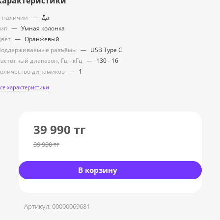
Характеристики
 наличии
—
Да
Тип
—
Умная колонка
Цвет
—
Оранжевый
Поддерживаемые разъёмы
—
USB Type C
астотный диапазон, Гц - кГц
—
130 - 16
оличество динамиков
—
1
се характеристики
39 990
тг
39 990
тг
В корзину
Артикул:
00000069681