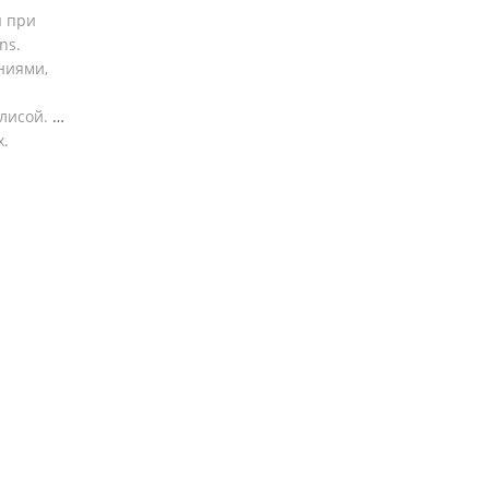
ы при
ons
.
ниями,
лисой.
х.