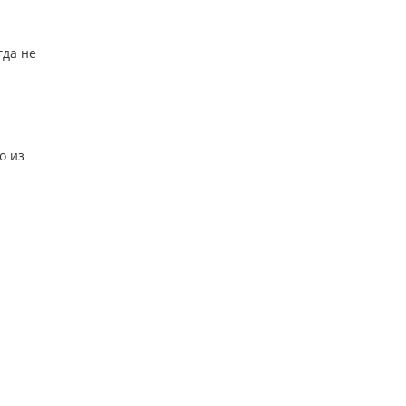
гда не
о из