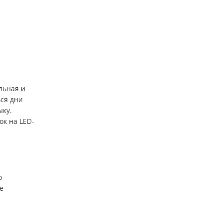
льная и
ься дни
ыку.
к на LED-
о
е