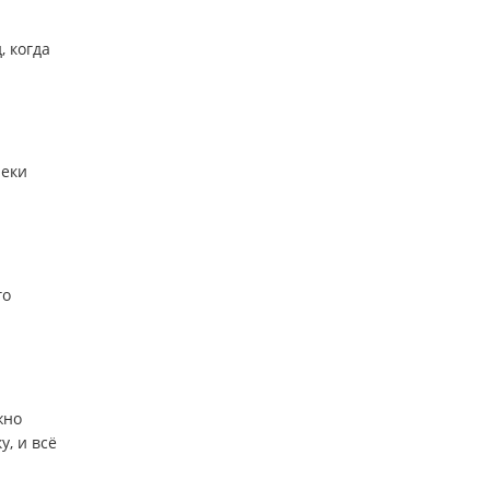
, когда
реки
го
жно
у, и всё