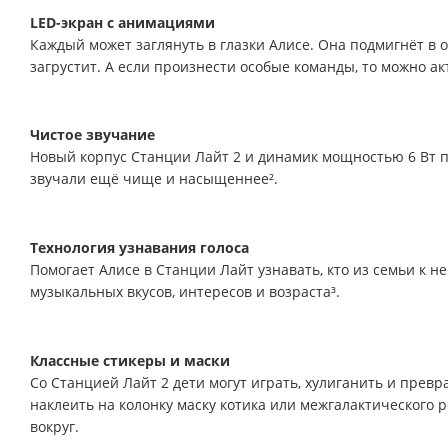
LED-экран с анимациями
Каждый может заглянуть в глазки Алисе. Она подмигнёт в о
загрустит. А если произнести особые команды, то можно а
Чистое звучание
Новый корпус Станции Лайт 2 и динамик мощностью 6 Вт 
звучали ещё чище и насыщеннее².
Технология узнавания голоса
Помогает Алисе в Станции Лайт узнавать, кто из семьи к н
музыкальных вкусов, интересов и возраста³.
Классные стикеры и маски
Со Станцией Лайт 2 дети могут играть, хулиганить и пре
наклеить на колонку маску котика или межгалактического р
вокруг.