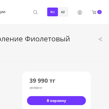
ции
RU
KZ
0
коление Фиолетовый
39 990
тг
39 990
тг
В корзину