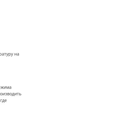
ратуру на
режима
роизводить
 где