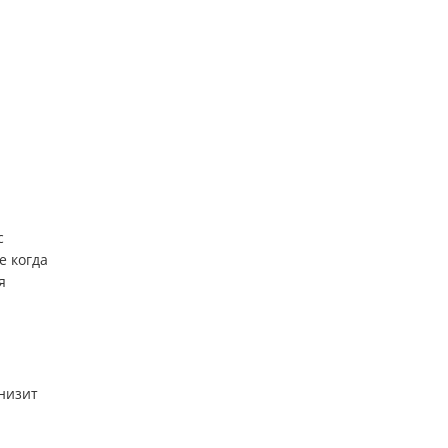
с
е когда
я
онизит