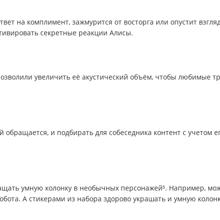
твет на комплимент, зажмурится от восторга или опустит взгляд
ктивировать секретные реакции Алисы.
позволили увеличить её акустический объём, чтобы любимые т
ей обращается, и подбирать для собеседника контент с учетом е
вращать умную колонку в необычных персонажей⁵. Например, мо
обота. А стикерами из набора здорово украшать и умную колонк