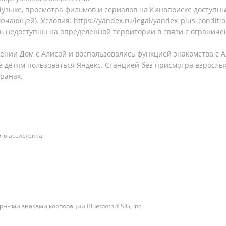
узыке, просмотра фильмов и сериалов на Кинопоиске доступн
лючающей). Условия:
https://yandex.ru/legal/yandex_plus_conditi
ь недоступны на определенной территории в связи с ограниче
ении Дом с Алисой и воспользовались функцией знакомства с А
е детям пользоваться Яндекс. Станцией без присмотра взрослы
ранах.
го ассистента.
ными знаками корпорации Bluetooth® SIG, Inc.